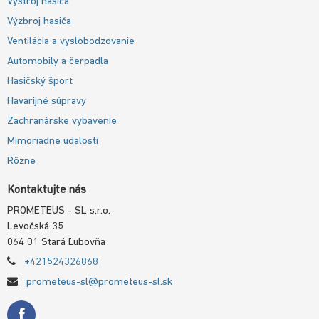
Výstroj hasiča
Výzbroj hasiča
Ventilácia a vyslobodzovanie
Automobily a čerpadla
Hasičský šport
Havarijné súpravy
Zachranárske vybavenie
Mimoriadne udalosti
Rôzne
Kontaktujte nás
PROMETEUS - SL s.r.o.
Levočská 35
064 01 Stará Ľubovňa
+421524326868
prometeus-sl@prometeus-sl.sk