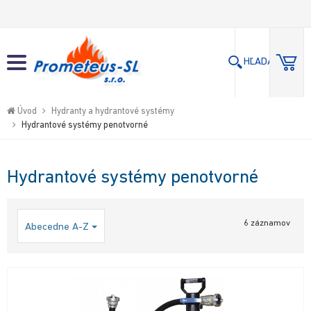
Hľadaj
Hľadaj
Close
HĽADAJ
Go
to
Úvod
Hydranty a hydrantové systémy
Hydrantové systémy penotvorné
homepage
Hydrantové systémy penotvorné
6 záznamov
Abecedne A-Z