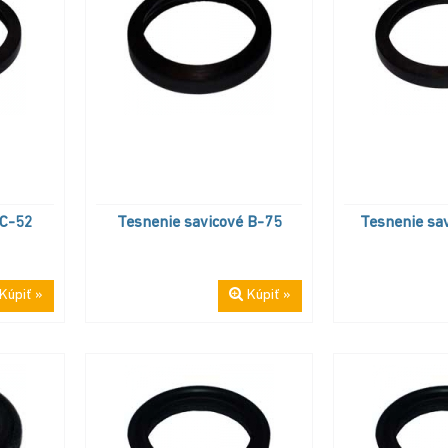
 C-52
Tesnenie savicové B-75
Tesnenie sa
Kúpiť »
Kúpiť »