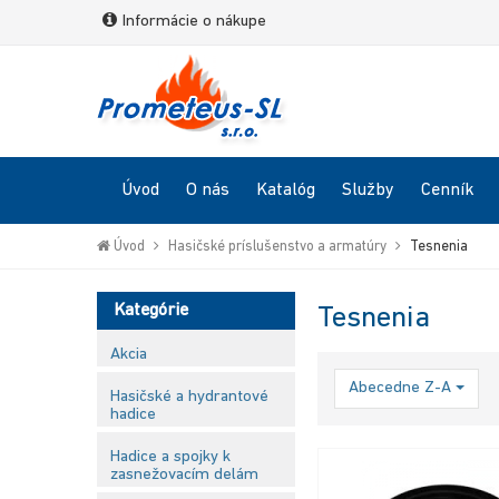
Informácie o nákupe
Hľadaj
Go
to
Úvod
O nás
Katalóg
Služby
Cenník
homepage
Úvod
Hasičské príslušenstvo a armatúry
Tesnenia
Kategórie
Tesnenia
Akcia
Abecedne Z-A
Hasičské a hydrantové
hadice
Hadice a spojky k
zasnežovacím delám