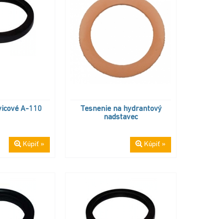
vicové A-110
Tesnenie na hydrantový
nadstavec
Kúpiť »
Kúpiť »