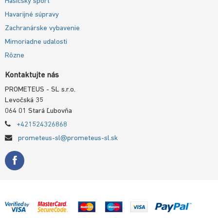
Hasičský šport
Havarijné súpravy
Zachranárske vybavenie
Mimoriadne udalosti
Rôzne
Kontaktujte nás
PROMETEUS - SL s.r.o.
Levočská 35
064 01 Stará Ľubovňa
+421524326868
prometeus-sl@prometeus-sl.sk