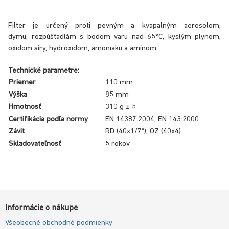
Filter je určený proti pevným a kvapalným aerosolom,
dymu, rozpúšťadlám s bodom varu nad 65°C, kyslým plynom,
oxidom síry, hydroxidom, amoniaku a amínom.
Technické parametre:
Priemer
110 mm
Výška
85 mm
Hmotnosť
310 g ± 5
Certifikácia podľa normy
EN 14387:2004, EN 143:2000
Závit
RD
(40x1/7“), OZ (40x4)
Skladovateľnosť
5 rokov
Informácie o nákupe
Všeobecné obchodné podmienky