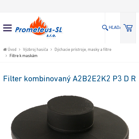
Hľadaj
Hľadaj
Close
HĽADAJ
Go
to
Úvod
Výzbroj hasiča
Dýchacie prístroje, masky a filtre
Filtre k maskám
homepage
Filter kombinovaný A2B2E2K2 P3 D R