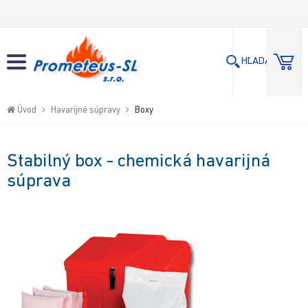
Hľadaj
Hľadaj
Close
HĽADAJ
Go
to
Úvod
Havarijné súpravy
Boxy
homepage
Stabilný box - chemická havarijná
súprava